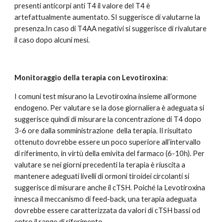
presenti anticorpi anti T4 il valore del T4 è 
artefattualmente aumentato. SI suggerisce di valutarne la 
presenza.In caso di T4AA negativi si suggerisce di rivalutare 
il caso dopo alcuni mesi.
Monitoraggio della terapia con Levotiroxina
:
I comuni test misurano la Levotiroxina insieme all’ormone 
endogeno. Per valutare se la dose giornaliera è adeguata si 
suggerisce quindi di misurare la concentrazione di T4 dopo 
3-6 ore dalla somministrazione  della terapia. Il risultato 
ottenuto dovrebbe essere un poco superiore all’intervallo 
di riferimento, in virtù della emivita del farmaco (6-10h). Per 
valutare se nei giorni precedenti la terapia è riuscita a 
mantenere adeguati livelli di ormoni tiroidei circolanti si 
suggerisce di misurare anche il cTSH. Poiché la Levotiroxina 
innesca il meccanismo di feed-back, una terapia adeguata 
dovrebbe essere caratterizzata da valori di cTSH bassi od 
entro il range di riferimento.