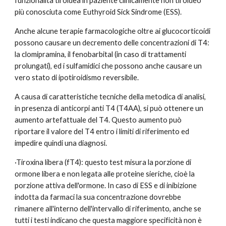
funzionalità tiroidea in paziente clinicamente non tiroideo” 
più conosciuta come Euthyroid Sick Sindrome (ESS). 
Anche alcune terapie farmacologiche oltre ai glucocorticoidi 
possono causare un decremento delle concentrazioni di T4: 
la clomipramina, il fenobarbital (in caso di trattamenti 
prolungati), ed i sulfamidici che possono anche causare un 
vero stato di ipotiroidismo reversibile. 
A causa di caratteristiche tecniche della metodica di analisi, 
in presenza di anticorpi anti T4 (T4AA), si può ottenere un 
aumento artefattuale del T4. Questo aumento può 
riportare il valore del T4 entro i limiti di riferimento ed 
impedire quindi una diagnosi. 
·Tiroxina libera (fT4): questo test misura la porzione di 
ormone libera e non legata alle proteine sieriche, cioè la 
porzione attiva dell'ormone. In caso di ESS e di inibizione 
indotta da farmaci la sua concentrazione dovrebbe 
rimanere all'interno dell'intervallo di riferimento, anche se 
tutti i testi indicano che questa maggiore specificità non è 