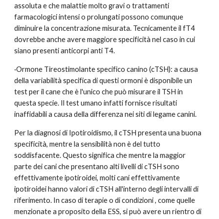
assoluta e che malattie molto gravi o trattamenti 
farmacologici intensi o prolungati possono comunque 
diminuire la concentrazione misurata. Tecnicamente il fT4 
dovrebbe anche avere maggiore specificità nel caso in cui 
siano presenti anticorpi anti T4.
·Ormone Tireostimolante specifico canino (cTSH): a causa 
della variabilità specifica di questi ormoni è disponibile un 
test per il cane che è l'unico che può misurare il TSH in 
questa specie. Il test umano infatti fornisce risultati 
inaffidabili a causa della differenza nei siti di legame canini. 
Per la diagnosi di Ipotiroidismo, il cTSH presenta una buona 
specificità, mentre la sensibilità non è del tutto 
soddisfacente. Questo significa che mentre la maggior 
parte dei cani che presentano alti livelli di cTSH sono 
effettivamente ipotiroidei, molti cani effettivamente 
ipotiroidei hanno valori di cTSH all'interno degli intervalli di 
riferimento. In caso di terapie o di condizioni , come quelle 
menzionate a proposito della ESS, si può avere un rientro di 