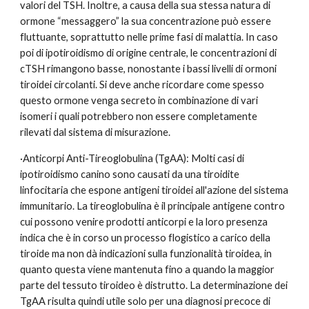
valori del TSH. Inoltre, a causa della sua stessa natura di 
ormone “messaggero” la sua concentrazione può essere 
fluttuante, soprattutto nelle prime fasi di malattia. In caso 
poi di ipotiroidismo di origine centrale, le concentrazioni di 
cTSH rimangono basse, nonostante i bassi livelli di ormoni 
tiroidei circolanti. Si deve anche ricordare come spesso 
questo ormone venga secreto in combinazione di vari 
isomeri i quali potrebbero non essere completamente 
rilevati dal sistema di misurazione.
·Anticorpi Anti-Tireoglobulina (TgAA): Molti casi di 
ipotiroidismo canino sono causati da una tiroidite 
linfocitaria che espone antigeni tiroidei all'azione del sistema 
immunitario. La tireoglobulina è il principale antigene contro 
cui possono venire prodotti anticorpi e la loro presenza 
indica che è in corso un processo flogistico a carico della 
tiroide ma non dà indicazioni sulla funzionalità tiroidea, in 
quanto questa viene mantenuta fino a quando la maggior 
parte del tessuto tiroideo è distrutto. La determinazione dei 
TgAA risulta quindi utile solo per una diagnosi precoce di 