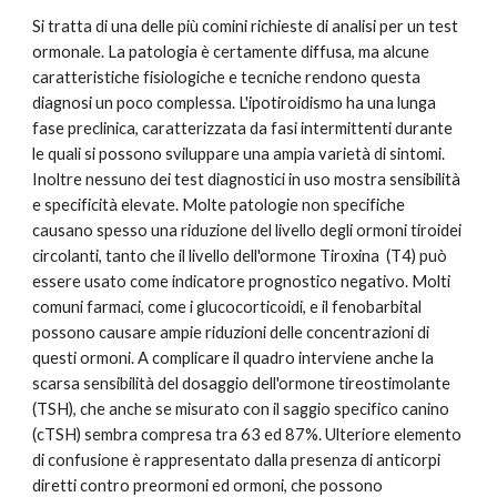
Si tratta di una delle più comini richieste di analisi per un test 
ormonale. La patologia è certamente diffusa, ma alcune 
caratteristiche fisiologiche e tecniche rendono questa 
diagnosi un poco complessa. L'ipotiroidismo ha una lunga 
fase preclinica, caratterizzata da fasi intermittenti durante 
le quali si possono sviluppare una ampia varietà di sintomi. 
Inoltre nessuno dei test diagnostici in uso mostra sensibilità 
e specificità elevate. Molte patologie non specifiche 
causano spesso una riduzione del livello degli ormoni tiroidei 
circolanti, tanto che il livello dell'ormone Tiroxina  (T4) può 
essere usato come indicatore prognostico negativo. Molti 
comuni farmaci, come i glucocorticoidi, e il fenobarbital 
possono causare ampie riduzioni delle concentrazioni di 
questi ormoni. A complicare il quadro interviene anche la 
scarsa sensibilità del dosaggio dell'ormone tireostimolante 
(TSH), che anche se misurato con il saggio specifico canino 
(cTSH) sembra compresa tra 63 ed 87%. Ulteriore elemento 
di confusione è rappresentato dalla presenza di anticorpi 
diretti contro preormoni ed ormoni, che possono 